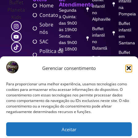
infantil
Atendimento
Home
infantil
na
Segunda
no
Pompeia
Contato
à Quinta:
Alphaville
das 9h00
Buffet
Sobre
Buffet
às 19h00
infantil
nós
infantil
Sexta:
em
SAC
no
das 9h00
Santana
Butantã
às 18h00
Política de
Buffet
Privacidade
Buffet
Atendimento
infantil
nas
infantil
em
Termos
Gerenciar consentimento
Unidades
no
Sorocaba
de uso
Segunda
Brooklin
Buffet
à sexta:
Para proporcionar uma melhor experiência, usamos tecnologias como
Política
Buffet
infantil
das
cookies para armazenar e/ou acessar informações do dispositivo. O
de
infantil
no
consentimento com essas tecnologias nos permite processar dados
10h30 às
cookies
no
como comportamento da navegação ou IDs exclusivos neste site. O não
Tamboré
19h00
consentimento ou a revogação do consentimento pode afetar
Ipiranga
Sábados:
Marketing
Buffet
negativamente determinados recursos e funções.
das
Buffet
infantil
10h30 às
infantil em
na Vila
12h00
Guarulhos
Aceitar
Romana