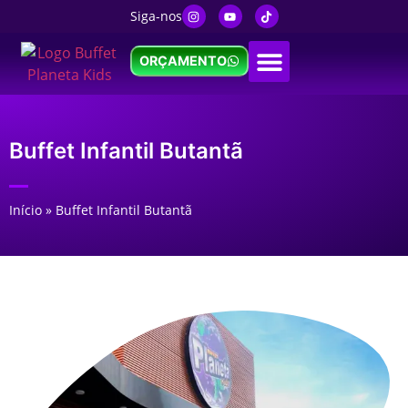
Siga-nos
ORÇAMENTO
BUFFET INFANTIL
TIPOS DE FESTAS
Buffet Infantil Butantã
Início
»
Buffet Infantil Butantã