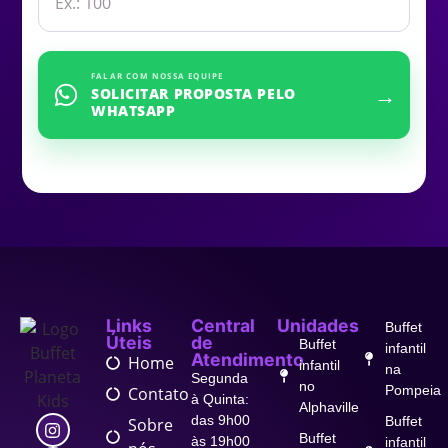
FALAR COM NOSSA EQUIPE
→
SOLICITAR PROPOSTA PELO
WHATSAPP
Links
Central
Unidades
Buffet
Úteis
de
Buffet
infantil
Atendimento
Home
infantil
na
Segunda
no
Pompeia
Contato
à Quinta:
Alphaville
das 9h00
Buffet
Sobre
Buffet
às 19h00
infantil