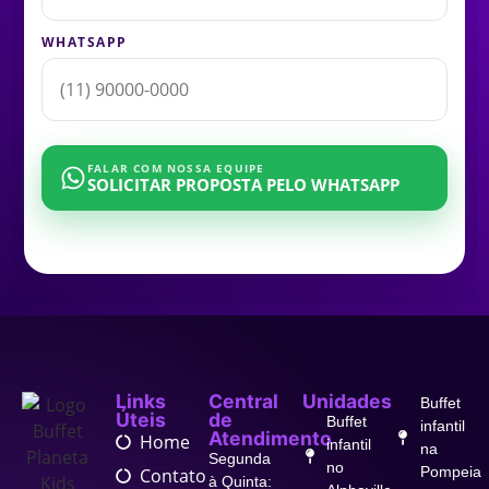
WHATSAPP
FALAR COM NOSSA EQUIPE
SOLICITAR PROPOSTA PELO WHATSAPP
Links
Central
Unidades
Buffet
Úteis
de
Buffet
infantil
Atendimento
Home
infantil
na
Segunda
no
Pompeia
Contato
à Quinta: