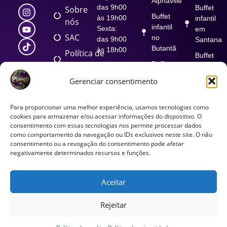
Alphaville
das 9h00
Buffet
Sobre
Buffet
às 19h00
infantil
nós
infantil
Sexta:
em
SAC
no
das 9h00
Santana
Butantã
às 18h00
Política de
Buffet
Privacidade
Buffet
Atendimento
infantil
nas
infantil
em
Termos
Gerenciar consentimento
Unidades
no
Sorocaba
de uso
Segunda
Brooklin
Buffet
à sexta:
Para proporcionar uma melhor experiência, usamos tecnologias como
Política
Buffet
infantil
das
cookies para armazenar e/ou acessar informações do dispositivo. O
de
infantil
no
consentimento com essas tecnologias nos permite processar dados
10h30 às
cookies
no
como comportamento da navegação ou IDs exclusivos neste site. O não
Tamboré
19h00
consentimento ou a revogação do consentimento pode afetar
Ipiranga
Sábados:
Marketing
Buffet
negativamente determinados recursos e funções.
das
Buffet
infantil
10h30 às
infantil em
na Vila
12h00
Guarulhos
Aceitar
Romana
Rejeitar
© 2026. Planeta Kids. Todos os direitos reservados.